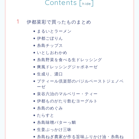
Contents
[
]
hide
伊都菜彩で買ったものまとめ
まるいとラーメン
伊都ごぼりん
糸島チップス
いとしおわかめ
糸島野菜を食べる生ドレッシング
爽風ドレッシングジャポネーゼ
生成り、濃口
プティール倶楽部のバジルペーストジェノベ
ーゼ
泉谷六治のマルベリー・ティー
伊都ものがたり飲むヨーグルト
糸島のめぐみ
たらすと
糸島味噌バターっ鯛
生姜ぶっかけ三昧
糸島ねぎ農家が作る旨味ふりかけ油・糸島ね