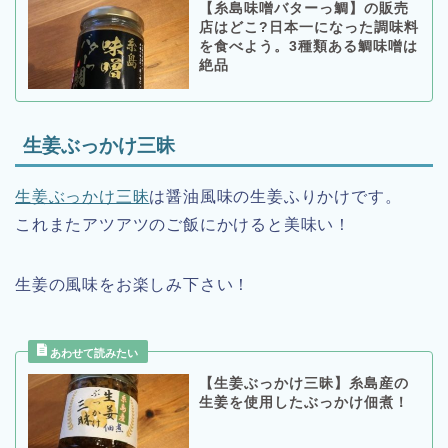
【糸島味噌バターっ鯛】の販売
店はどこ?日本一になった調味料
を食べよう。3種類ある鯛味噌は
絶品
生姜ぶっかけ三昧
生姜ぶっかけ三昧
は醤油風味の生姜ふりかけです。
これまたアツアツのご飯にかけると美味い！
生姜の風味をお楽しみ下さい！
【生姜ぶっかけ三昧】糸島産の
生姜を使用したぶっかけ佃煮！