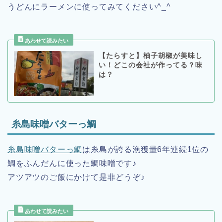
うどんにラーメンに使ってみてください^_^
【たらすと】柚子胡椒が美味し
い！どこの会社が作ってる？味
は？
糸島味噌バターっ鯛
糸島味噌バターっ鯛
は糸島が誇る漁獲量6年連続1位の
鯛をふんだんに使った鯛味噌です♪
アツアツのご飯にかけて是非どうぞ♪