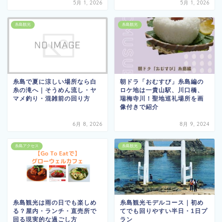
5月 1, 2026
5月 1, 2026
糸島観光
糸島観光
糸島で夏に涼しい場所なら白
朝ドラ「おむすび」糸島編の
糸の滝へ｜そうめん流し・ヤ
ロケ地は一貴山駅、川口橋、
マメ釣り・混雑前の回り方
瑞梅寺川！聖地巡礼場所を画
像付きで紹介
6月 8, 2026
8月 9, 2024
糸島アクセス
糸島観光
糸島観光は雨の日でも楽しめ
糸島観光モデルコース｜初め
る？屋内・ランチ・直売所で
てでも回りやすい半日・1日プ
回る現実的な過ごし方
ラン