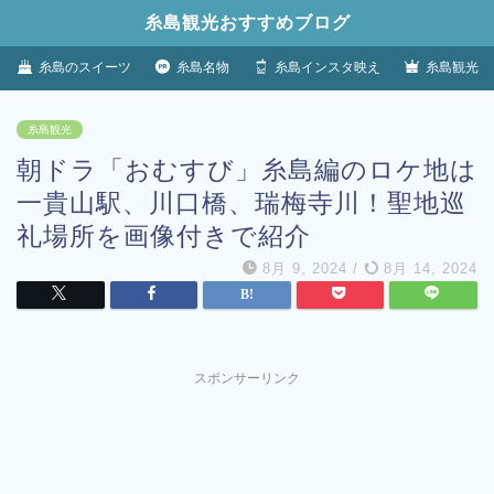
糸島観光おすすめブログ
糸島のスイーツ
糸島名物
糸島インスタ映え
糸島観光
糸島観光
朝ドラ「おむすび」糸島編のロケ地は
一貴山駅、川口橋、瑞梅寺川！聖地巡
礼場所を画像付きで紹介
8月 9, 2024
/
8月 14, 2024
スポンサーリンク