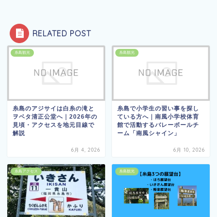
RELATED POST
糸島観光
糸島観光
糸島のアジサイは白糸の滝と
糸島で小学生の習い事を探し
ヲベタ清正公堂へ｜2026年の
ている方へ｜南風小学校体育
見頃・アクセスを地元目線で
館で活動するバレーボールチ
解説
ーム「南風シャイン」
6月 4, 2026
6月 10, 2026
糸島アクセス
糸島観光