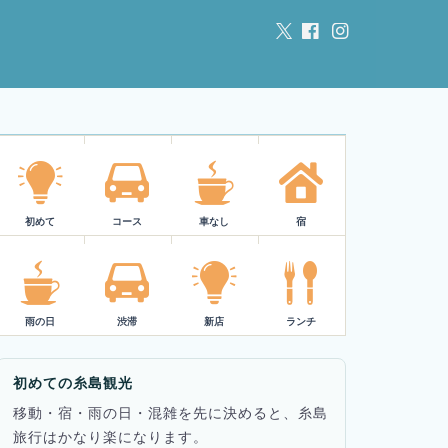
初めて
コース
車なし
宿
雨の日
渋滞
新店
ランチ
初めての糸島観光
移動・宿・雨の日・混雑を先に決めると、糸島
旅行はかなり楽になります。