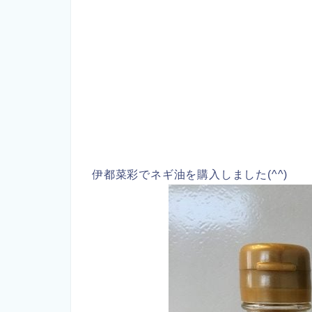
伊都菜彩でネギ油を購入しました(^^)