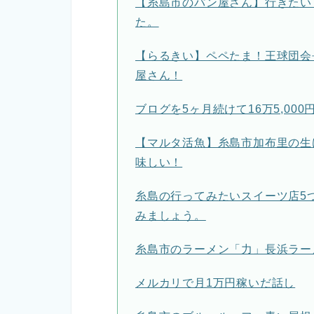
【糸島市のパン屋さん】行きたい
た。
【らるきい】ペペたま！王球団会
屋さん！
ブログを5ヶ月続けて16万5,00
【マルタ活魚】糸島市加布里の生
味しい！
糸島の行ってみたいスイーツ店5
みましょう。
糸島市のラーメン「力」長浜ラー
メルカリで月1万円稼いだ話し