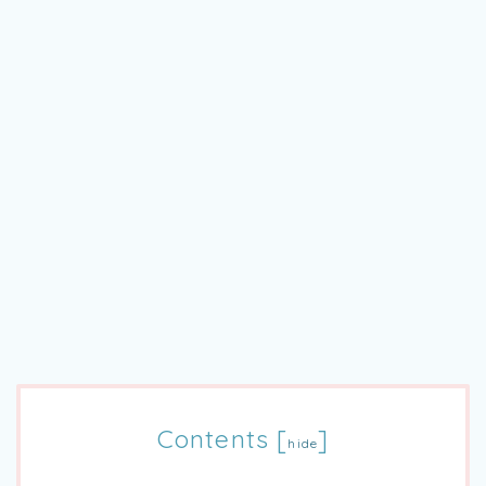
Contents
[
]
hide