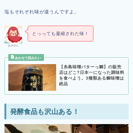
塩もそれぞれ味が違うんですよ。
とっっても凝縮された味！
あきめん
【糸島味噌バターっ鯛】の販売
店はどこ?日本一になった調味料
を食べよう。3種類ある鯛味噌は
絶品
発酵食品も沢山ある！