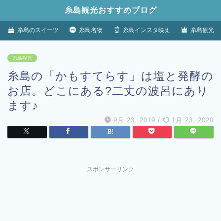
糸島観光おすすめブログ
糸島のスイーツ
糸島名物
糸島インスタ映え
糸島観光
糸島観光
糸島の「かもすてらす」は塩と発酵の
お店。どこにある?二丈の波呂にあり
ます♪
9月 23, 2019
/
1月 23, 2020
スポンサーリンク