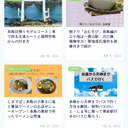
糸島日帰りモデルコース｜車
朝ドラ「おむすび」糸島編の
で回る王道ルートと福岡空港
ロケ地は一貴山駅、川口橋、
からの行き方
瑞梅寺川！聖地巡礼場所を画
像付きで紹介
4月 30, 2026
8月 9, 2024
糸島ニューオープン
糸島観光
しまそば｜糸島の小富士に塩
糸島から天神までバスで行く
と醤油ラーメンのお店がニュ
方法を解説。昭和バスのい
ーオープン！糸島の素材で作
と・しま号に乗って博多駅行
ったラーメンは秀逸
きのバスに乗ろう。
9月 25, 2021
1月 16, 2022