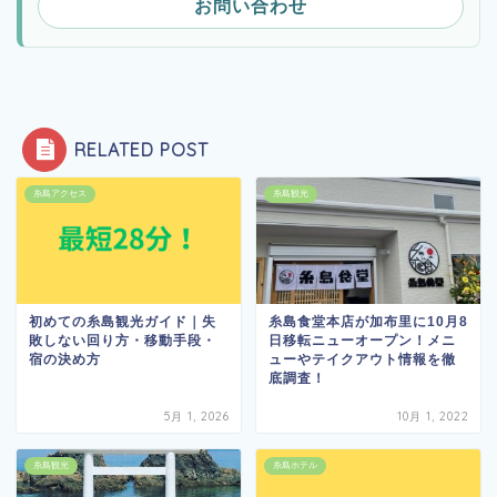
お問い合わせ
RELATED POST
糸島アクセス
糸島観光
初めての糸島観光ガイド｜失
糸島食堂本店が加布里に10月8
敗しない回り方・移動手段・
日移転ニューオープン！メニ
宿の決め方
ューやテイクアウト情報を徹
底調査！
5月 1, 2026
10月 1, 2022
糸島観光
糸島ホテル