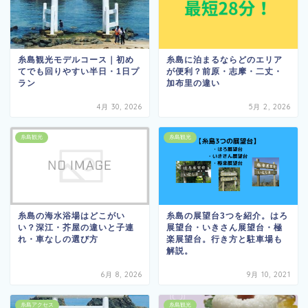
糸島観光モデルコース｜初め
糸島に泊まるならどのエリア
てでも回りやすい半日・1日プ
が便利？前原・志摩・二丈・
ラン
加布里の違い
4月 30, 2026
5月 2, 2026
糸島観光
糸島観光
糸島の海水浴場はどこがい
糸島の展望台3つを紹介。はろ
い？深江・芥屋の違いと子連
展望台・いきさん展望台・極
れ・車なしの選び方
楽展望台。行き方と駐車場も
解説。
6月 8, 2026
9月 10, 2021
糸島アクセス
糸島観光