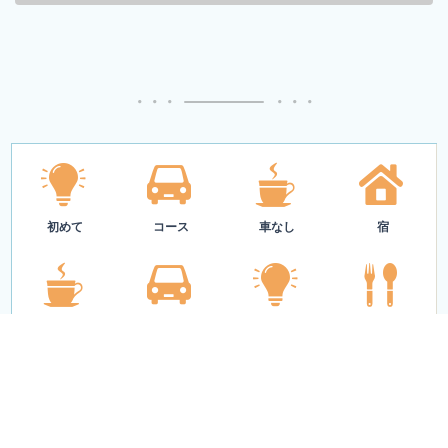
初めて
コース
車なし
宿
雨の日
渋滞
新店
ランチ
初めての糸島観光
移動・宿・雨の日・混雑を先に決めると、糸島旅行はか