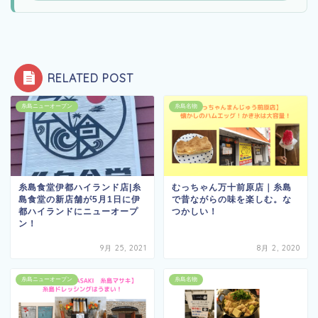
RELATED POST
糸島ニューオープン
糸島名物
糸島食堂伊都ハイランド店|糸
むっちゃん万十前原店｜糸島
島食堂の新店舗が5月1日に伊
で昔ながらの味を楽しむ。な
都ハイランドにニューオープ
つかしい！
ン！
9月 25, 2021
8月 2, 2020
糸島ニューオープン
糸島名物