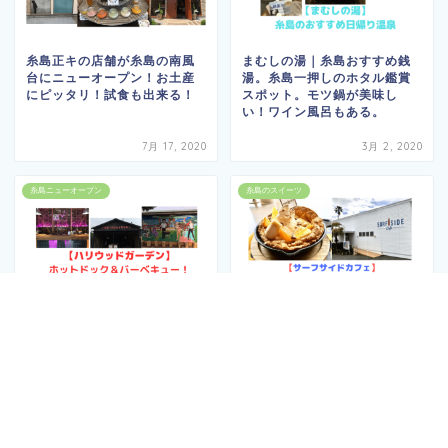
糸島正キの店舗が糸島の南風
まむしの湯｜糸島おすすめ銭
台にニューオープン！お土産
湯。糸島一押しのホタル鑑賞
にピッタリ！試食も出来る！
スポット。モツ鍋が美味し
い！ワイン風呂もある。
7月 17, 2020
3月 2, 2020
糸島ニューオープン
糸島のスイーツ
Harrywood Garden（ハリウ
サーフサイドカフェ
ッドガーデン）｜糸島でホッ
（surfsidecafe）｜糸島でダ
トドックとバーベキューが楽
ッチベイビーを食べよう！イ
しめるお店！80年代をイメー
ンスタ映えスイーツはおすす
ジ！
め！
2月 15, 2020
1月 29, 2020