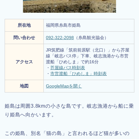
所在地
福岡県糸島市姫島
問い合わせ
092-322-2098
（糸島観光協会）
JR筑肥線「筑前前原駅（北口）」から芥屋
線「岐志バス停」下車、岐志漁港から市営
アクセス
渡船「ひめしま」で約16分
・
芥屋線バス時刻表
・
市営渡船「ひめしま」時刻表
地図
GoogleMapを開く
姫島は周囲3.8kmの小さな島です。岐志漁港から船に乗
り姫島へ向かいます。
この姫島、別名「猫の島」と言われるほど猫が多いの