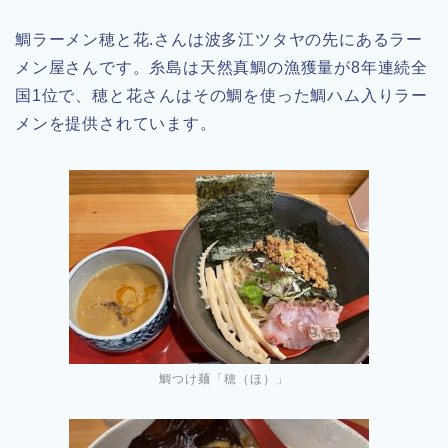
鯛ラーメン穂と花.さんは波多江ツタヤの先にあるラー
メン屋さんです。糸島は天然真鯛の漁獲量が8年連続全
国1位で、穂と花さんはその鯛を使った鯛ハム入りラー
メンを提供されています。
鯛つけ麺「穂（ほ）」